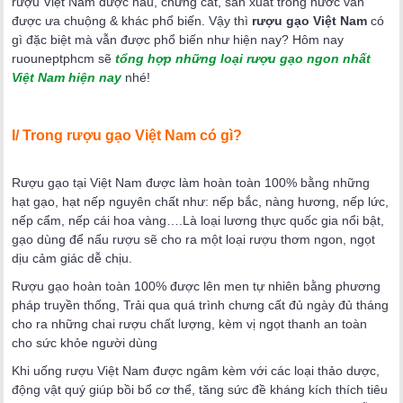
rượu Việt Nam được nấu, chưng cất, sản xuất trong nước vẫn
được ưa chuộng & khác phổ biến. Vậy thì
rượu gạo Việt Nam
có
gì đặc biệt mà vẫn được phổ biến như hiện nay? Hôm nay
ruouneptphcm sẽ
tổng hợp những loại rượu gạo ngon nhất
Việt Nam hiện nay
nhé!
I/ Trong rượu gạo Việt Nam có gì?
Rượu gạo tại Việt Nam được làm hoàn toàn 100% bằng những
hạt gạo, hạt nếp nguyên chất như: nếp bắc, nàng hương, nếp lức,
nếp cẩm, nếp cái hoa vàng….Là loại lương thực quốc gia nổi bật,
gạo dùng để nấu rượu sẽ cho ra một loại rượu thơm ngon, ngọt
dịu cảm giác dễ chịu.
Rượu gạo hoàn toàn 100% được lên men tự nhiên bằng phương
pháp truyền thống, Trải qua quá trình chưng cất đủ ngày đủ tháng
cho ra những chai rượu chất lượng, kèm vị ngọt thanh an toàn
cho sức khỏe người dùng
Khi uống rượu Việt Nam được ngâm kèm với các loại thảo dược,
động vật quý giúp bồi bổ cơ thể, tăng sức đề kháng kích thích tiêu