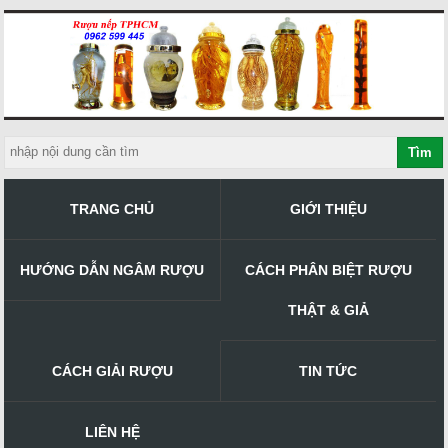
TRANG CHỦ
GIỚI THIỆU
HƯỚNG DẪN NGÂM RƯỢU
CÁCH PHÂN BIỆT RƯỢU
THẬT & GIẢ
CÁCH GIẢI RƯỢU
TIN TỨC
LIÊN HỆ