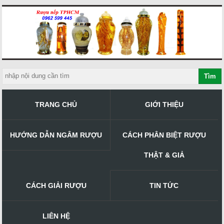
TRANG CHỦ
GIỚI THIỆU
HƯỚNG DẪN NGÂM RƯỢU
CÁCH PHÂN BIỆT RƯỢU
THẬT & GIẢ
CÁCH GIẢI RƯỢU
TIN TỨC
LIÊN HỆ